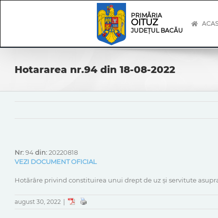
Skip
Skip
to
Navigation
PRIMĂRIA
OITUZ
content
ACA
JUDEȚUL BACĂU
Hotararea nr.94 din 18-08-2022
Nr:
94
din:
20220818
VEZI DOCUMENT OFICIAL
Hotărâre privind constituirea unui drept de uz și servitute asup
august 30, 2022
|