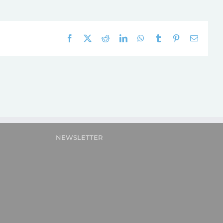
Facebook
X
Reddit
LinkedIn
WhatsApp
Tumblr
Pinterest
E-
mail:
NEWSLETTER