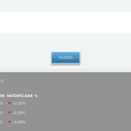
AR
ON
MODIFICARE %
25
–0,07
%
54
–0,39
%
13
–0,06
%