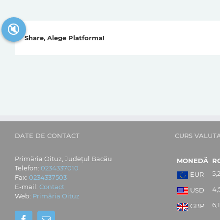
🔇
Share, Alege Platforma!
DATE DE CONTACT
CURS VALUT
Primăria Oituz, Județul Bacău
MONEDĂ
R
Telefon:
0234337010
5,
EUR
Fax:
0234337503
E-mail:
Contact
4,
USD
Web:
Primăria Oituz
6,
GBP