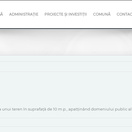
SĂ
ADMINISTRAȚIE
PROIECTE ȘI INVESTIȚII
COMUNĂ
CONTA
ra unui teren în suprafață de 10 m.p., apatținând domeniului public a