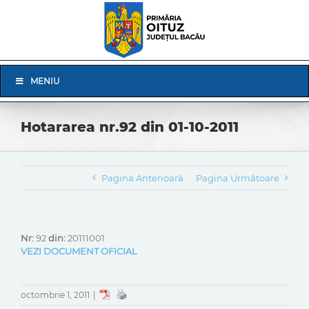
Skip
to
content
Skip
MENIU
Navigation
Hotararea nr.92 din 01-10-2011
Pagina Anterioară
Pagina Următoare
Nr:
92
din:
20111001
VEZI DOCUMENT OFICIAL
octombrie 1, 2011
|