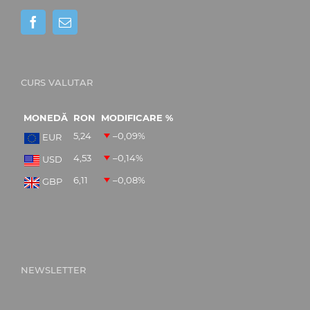
CURS VALUTAR
MONEDĂ
RON
MODIFICARE %
5,24
–0,09
%
EUR
4,53
–0,14
%
USD
6,11
–0,08
%
GBP
NEWSLETTER