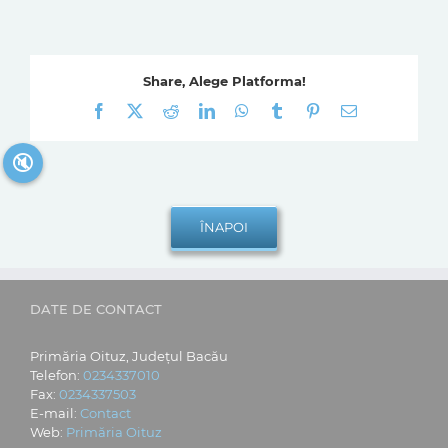
Share, Alege Platforma!
Facebook
X
Reddit
LinkedIn
WhatsApp
Tumblr
Pinterest
E-
mail:
🔇
DATE DE CONTACT
Primăria Oituz, Județul Bacău
Telefon:
0234337010
Fax:
0234337503
E-mail:
Contact
Web:
Primăria Oituz