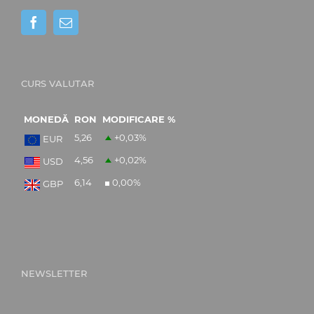
CURS VALUTAR
MONEDĂ
RON
MODIFICARE %
5,26
+0,03
%
EUR
4,56
+0,02
%
USD
6,14
0,00
%
GBP
NEWSLETTER