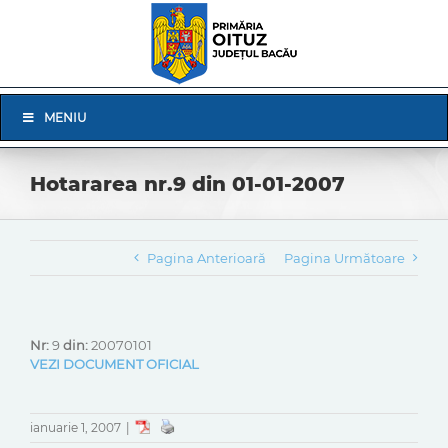
Skip
to
content
Skip
MENIU
Navigation
Hotararea nr.9 din 01-01-2007
Pagina Anterioară
Pagina Următoare
Nr:
9
din:
20070101
VEZI DOCUMENT OFICIAL
ianuarie 1, 2007
|