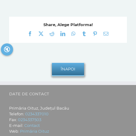
Share, Alege Platforma!
Facebook
X
Reddit
LinkedIn
WhatsApp
Tumblr
Pinterest
E-
mail:
🔇
DATE DE CONTACT
Primăria Oituz, Județul Bacău
Telefon:
0234337010
Fax:
0234337503
E-mail:
Contact
Web:
Primăria Oituz