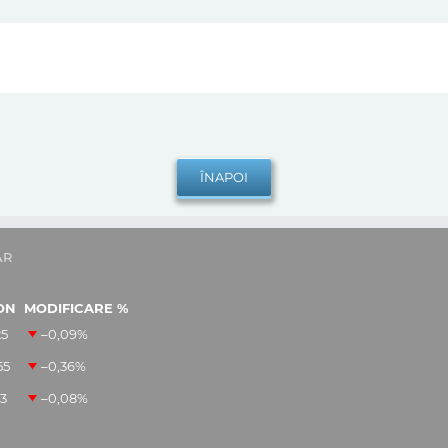
AR
ON
MODIFICARE %
25
–0,09
%
55
–0,36
%
13
–0,08
%