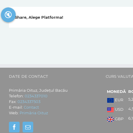
🔇
Share, Alege Platforma!
DATE DE CONTACT
CURS VALUT
Primăria Oituz, Județul Bacău
MONEDĂ
R
Telefon:
0234337010
5,
EUR
Fax:
0234337503
E-mail:
Contact
4,
USD
Web:
Primăria Oituz
6,
GBP