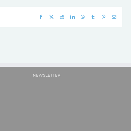
Facebook
X
Reddit
LinkedIn
WhatsApp
Tumblr
Pinterest
E-
mail:
NEWSLETTER