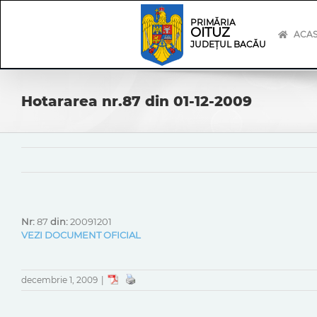
Skip
Skip
to
Navigation
PRIMĂRIA
OITUZ
content
ACA
JUDEȚUL BACĂU
Hotararea nr.87 din 01-12-2009
Nr:
87
din:
20091201
VEZI DOCUMENT OFICIAL
decembrie 1, 2009
|