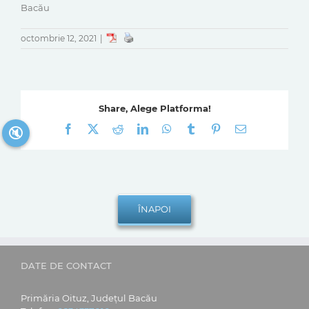
Bacău
octombrie 12, 2021
|
Share, Alege Platforma!
Facebook
X
Reddit
LinkedIn
WhatsApp
Tumblr
Pinterest
E-
🔇
mail:
DATE DE CONTACT
Primăria Oituz, Județul Bacău