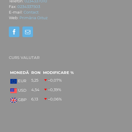
Telefon:
0234337010
Fax:
0234337503
E-mail:
Contact
Web:
Primăria Oituz
CURS VALUTAR
MONEDĂ
RON
MODIFICARE %
5,25
–0,07
%
EUR
4,54
–0,39
%
USD
6,13
–0,06
%
GBP