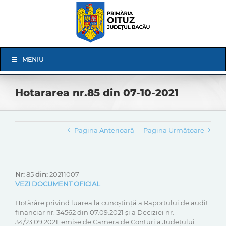
Skip
to
content
Skip
MENIU
Navigation
Hotararea nr.85 din 07-10-2021
Pagina Anterioară
Pagina Următoare
Nr:
85
din:
20211007
VEZI DOCUMENT OFICIAL
Hotărâre privind luarea la cunoștință a Raportului de audit
financiar nr. 34562 din 07.09.2021 și a Deciziei nr.
34/23.09.2021, emise de Camera de Conturi a Județului