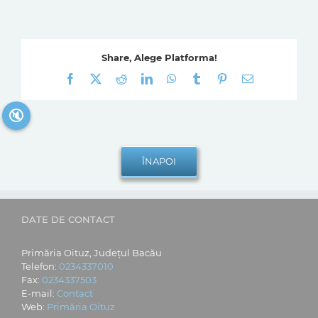
Share, Alege Platforma!
Facebook
X
Reddit
LinkedIn
WhatsApp
Tumblr
Pinterest
E-
mail:
🔇
DATE DE CONTACT
Primăria Oituz, Județul Bacău
Telefon:
0234337010
Fax:
0234337503
E-mail:
Contact
Web:
Primăria Oituz