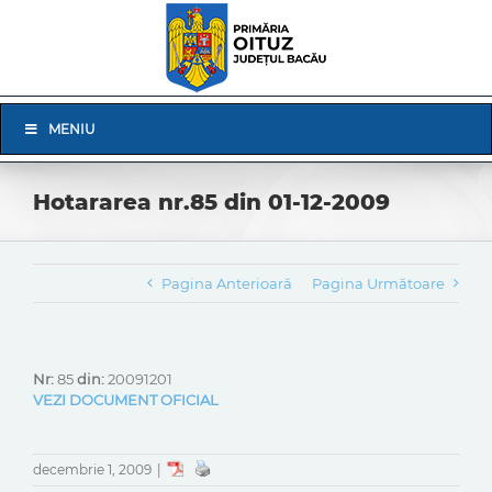
Skip
to
content
Skip
MENIU
Navigation
Hotararea nr.85 din 01-12-2009
Pagina Anterioară
Pagina Următoare
Nr:
85
din:
20091201
VEZI DOCUMENT OFICIAL
decembrie 1, 2009
|