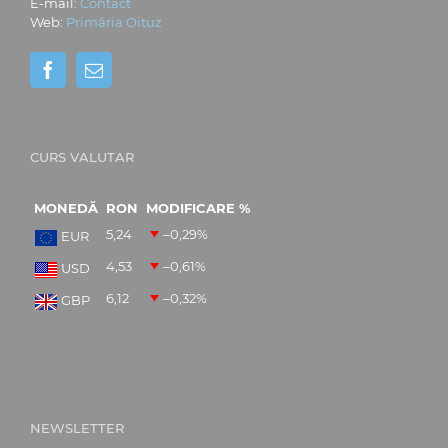
E-mail:
Contact
Web:
Primăria Oituz
CURS VALUTAR
MONEDĂ
RON
MODIFICARE %
5,24
–0,29
%
EUR
4,53
–0,61
%
USD
6,12
–0,32
%
GBP
NEWSLETTER