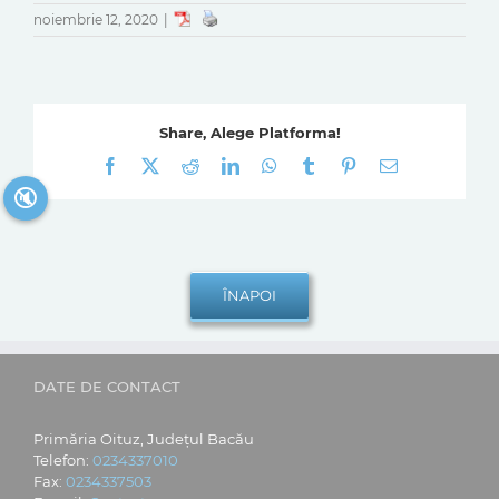
noiembrie 12, 2020
|
Share, Alege Platforma!
Facebook
X
Reddit
LinkedIn
WhatsApp
Tumblr
Pinterest
E-
mail:
🔇
DATE DE CONTACT
Primăria Oituz, Județul Bacău
Telefon:
0234337010
Fax:
0234337503