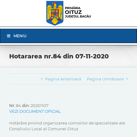
Skip
to
content
Skip
MENIU
Navigation
Hotararea nr.84 din 07-11-2020
Pagina Anterioară
Pagina Următoare
Nr:
84
din:
20201107
VEZI DOCUMENT OFICIAL
Hotărâre privind organizarea comisiilor de specialitate ale
Consiliului Local al Comunei Oituz