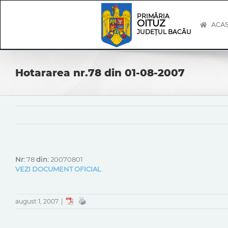
Skip
Skip
to
Navigation
PRIMĂRIA
OITUZ
content
ACA
JUDEȚUL BACĂU
Hotararea nr.78 din 01-08-2007
Nr:
78
din:
20070801
VEZI DOCUMENT OFICIAL
august 1, 2007
|