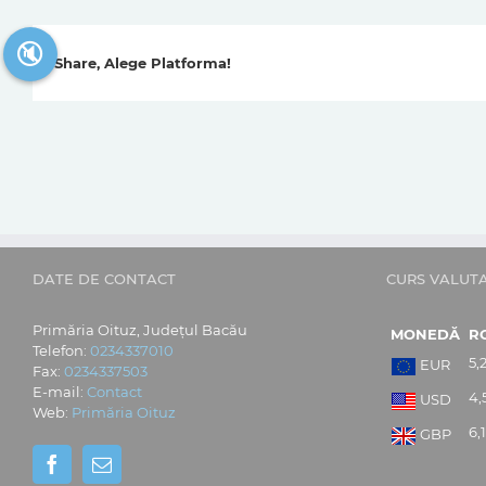
🔇
Share, Alege Platforma!
DATE DE CONTACT
CURS VALUT
Primăria Oituz, Județul Bacău
MONEDĂ
R
Telefon:
0234337010
5,
EUR
Fax:
0234337503
E-mail:
Contact
4,
USD
Web:
Primăria Oituz
6,
GBP