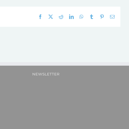
Facebook
X
Reddit
LinkedIn
WhatsApp
Tumblr
Pinterest
E-
mail:
NEWSLETTER