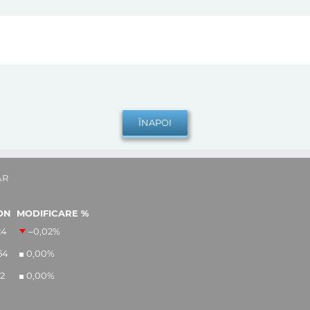
AR
ON
MODIFICARE %
24
–0,02
%
54
0,00
%
12
0,00
%