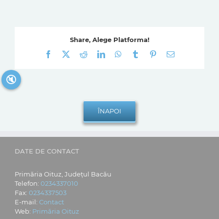
Share, Alege Platforma!
Facebook
X
Reddit
LinkedIn
WhatsApp
Tumblr
Pinterest
E-
mail:
🔇
DATE DE CONTACT
Primăria Oituz, Județul Bacău
Telefon:
0234337010
Fax:
0234337503
E-mail:
Contact
Web:
Primăria Oituz