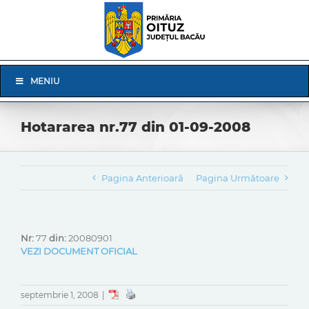
Skip
to
content
Skip
MENIU
Navigation
Hotararea nr.77 din 01-09-2008
Pagina Anterioară
Pagina Următoare
Nr:
77
din:
20080901
VEZI DOCUMENT OFICIAL
septembrie 1, 2008
|