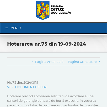
Skip
to
content
Skip
MENIU
Navigation
Hotararea nr.75 din 19-09-2024
Pagina Anterioară
Pagina Următoare
Nr:
75
din:
20240919
VEZI DOCUMENT OFICIAL
Hotărâre privind aprobarea solicitării de acordare a unei
scrisori de garanție bancară de bună execuție, în vederea
garantării modului de realizare a obiectivului de investiție