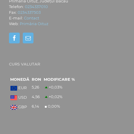
Primăria Oituz, Județul Bacău
Telefon:
0234337010
Fax:
0234337503
E-mail:
Contact
Web:
Primăria Oituz
CURS VALUTAR
MONEDĂ
RON
MODIFICARE %
5,26
+0,03
%
EUR
4,56
+0,02
%
USD
6,14
0,00
%
GBP