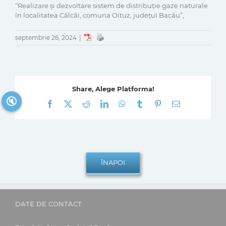
“Realizare și dezvoltare sistem de distribuție gaze naturale
în localitatea Călcâi, comuna Oituz, județul Bacău”,
septembrie 26, 2024
|
Share, Alege Platforma!
🔇
Facebook
X
Reddit
LinkedIn
WhatsApp
Tumblr
Pinterest
E-
mail:
DATE DE CONTACT