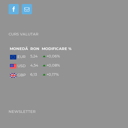
CURS VALUTAR
MONEDĂ
RON
MODIFICARE %
5,24
+0,06
%
EUR
4,54
+0,08
%
USD
6,13
+0,17
%
GBP
NEWSLETTER