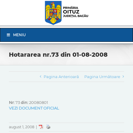
Skip
to
content
Skip
MENIU
Navigation
Hotararea nr.73 din 01-08-2008
Pagina Anterioară
Pagina Următoare
Nr:
73
din:
20080801
VEZI DOCUMENT OFICIAL
august 1, 2008
|