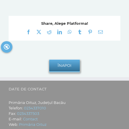
Share, Alege Platforma!
Facebook
X
Reddit
LinkedIn
WhatsApp
Tumblr
Pinterest
E-
mail:
🔇
DATE DE CONTACT
Primăria Oituz, Județul Bacău
Telefon:
0234337010
Fax:
0234337503
E-mail:
Contact
Web:
Primăria Oituz