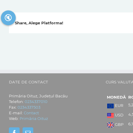
🔇
Share, Alege Platforma!
DATE DE CONTACT
CURS VALUT
Primăria Oituz, Județul Bacău
MONEDĂ
R
Telefon:
0234337010
5,
EUR
Fax:
0234337503
E-mail:
Contact
4,
USD
Web:
Primăria Oituz
6,
GBP