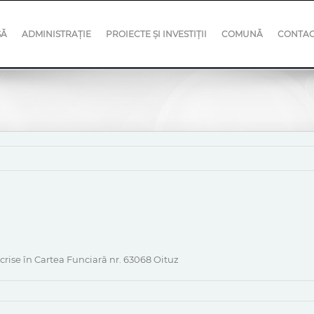
SĂ
ADMINISTRAȚIE
PROIECTE ȘI INVESTIȚII
COMUNĂ
CONTA
crise în Cartea Funciară nr. 63068 Oituz