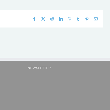
Facebook
X
Reddit
LinkedIn
WhatsApp
Tumblr
Pinterest
E-
mail:
NEWSLETTER