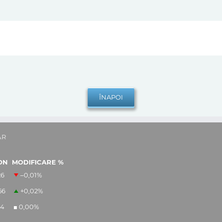
AR
ON
MODIFICARE %
26
–0,01
%
56
+0,02
%
14
0,00
%