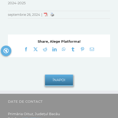
2024-2025
septembrie 26, 2024
|
Share, Alege Platforma!
Facebook
X
Reddit
LinkedIn
WhatsApp
Tumblr
Pinterest
E-
🔇
mail:
DATE DE CONTACT
Primăria Oituz, Județul Bacău