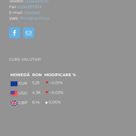
Telefon:
0234337010
Fax:
0234337503
E-mail:
Contact
Web:
Primăria Oituz
CURS VALUTAR
MONEDĂ
RON
MODIFICARE %
5,25
–0,01
%
EUR
4,56
–0,02
%
USD
6,14
0,00
%
GBP