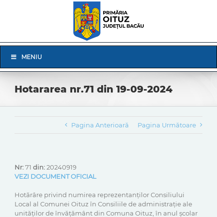
Skip
to
content
Skip
MENIU
Navigation
Hotararea nr.71 din 19-09-2024
Pagina Anterioară
Pagina Următoare
Nr:
71
din:
20240919
VEZI DOCUMENT OFICIAL
Hotărâre privind numirea reprezentanţilor Consiliului
Local al Comunei Oituz în Consiliile de administraţie ale
unităţilor de învăţământ din Comuna Oituz, în anul școlar