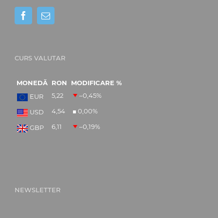
CURS VALUTAR
MONEDĂ
RON
MODIFICARE %
5,22
–0,45
%
EUR
4,54
0,00
%
USD
6,11
–0,19
%
GBP
NEWSLETTER