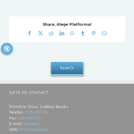
Share, Alege Platforma!
Facebook
X
Reddit
LinkedIn
WhatsApp
Tumblr
Pinterest
E-
mail:
🔇
DATE DE CONTACT
Primăria Oituz, Județul Bacău
Telefon:
0234337010
Fax:
0234337503
E-mail:
Contact
Web:
Primăria Oituz