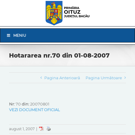
Skip
to
content
Skip
MENIU
Navigation
Hotararea nr.70 din 01-08-2007
Pagina Anterioară
Pagina Următoare
Nr:
70
din:
20070801
VEZI DOCUMENT OFICIAL
august 1, 2007
|