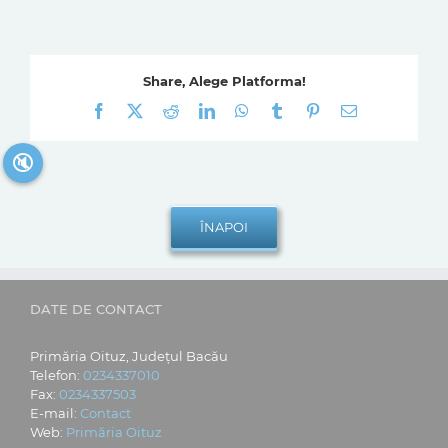
Share, Alege Platforma!
Facebook
X
Reddit
LinkedIn
WhatsApp
Tumblr
Pinterest
E-
mail:
🔇
DATE DE CONTACT
Primăria Oituz, Județul Bacău
Telefon:
0234337010
Fax:
0234337503
E-mail:
Contact
Web:
Primăria Oituz