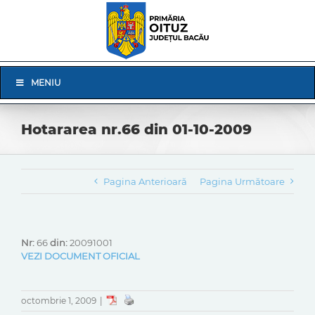
Skip
to
content
Skip
MENIU
Navigation
Hotararea nr.66 din 01-10-2009
Pagina Anterioară
Pagina Următoare
Nr:
66
din:
20091001
VEZI DOCUMENT OFICIAL
octombrie 1, 2009
|