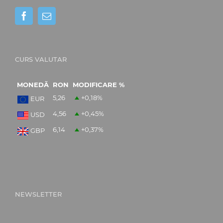
CURS VALUTAR
MONEDĂ
RON
MODIFICARE %
5,26
+0,18
%
EUR
4,56
+0,45
%
USD
6,14
+0,37
%
GBP
NEWSLETTER