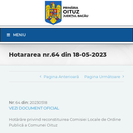
Skip
to
content
Skip
MENIU
Navigation
Hotararea nr.64 din 18-05-2023
Pagina Anterioară
Pagina Următoare
Nr:
64
din:
20230518
VEZI DOCUMENT OFICIAL
Hotărâre privind reconstituirea Comisiei Locale de Ordine
Publică a Comunei Oituz