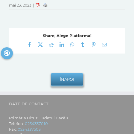
mai 23, 2023
|
Share, Alege Platforma!
Facebook
X
Reddit
LinkedIn
WhatsApp
Tumblr
Pinterest
E-
mail:
🔇
DATE DE CONTACT
Primăria Oituz, Județul Bacău
Telefon:
0234337010
Fax:
0234337503