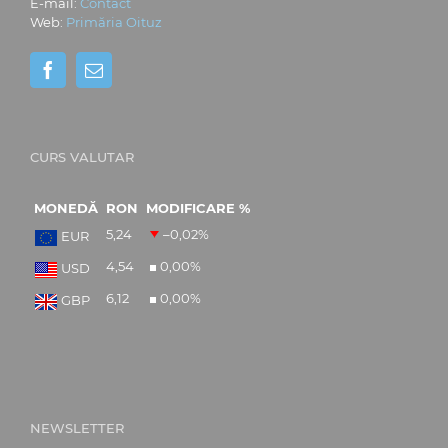
E-mail:
Contact
Web:
Primăria Oituz
CURS VALUTAR
MONEDĂ
RON
MODIFICARE %
5,24
–0,02
%
EUR
4,54
0,00
%
USD
6,12
0,00
%
GBP
NEWSLETTER