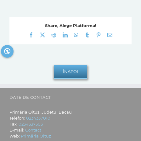
Share, Alege Platforma!
Facebook
X
Reddit
LinkedIn
WhatsApp
Tumblr
Pinterest
E-
mail:
🔇
DATE DE CONTACT
Primăria Oituz, Județul Bacău
Telefon:
0234337010
Fax:
0234337503
E-mail:
Contact
Web:
Primăria Oituz