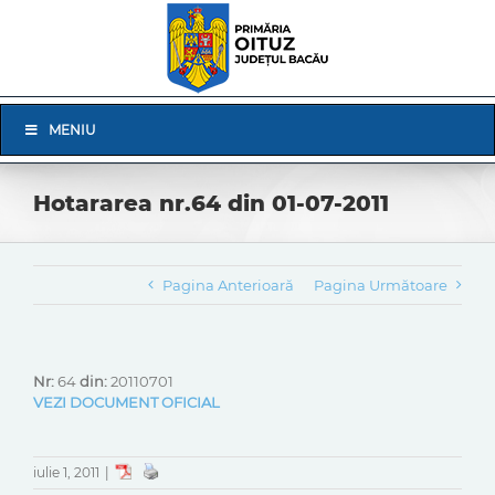
Skip
to
content
Skip
MENIU
Navigation
Hotararea nr.64 din 01-07-2011
Pagina Anterioară
Pagina Următoare
Nr:
64
din:
20110701
VEZI DOCUMENT OFICIAL
iulie 1, 2011
|