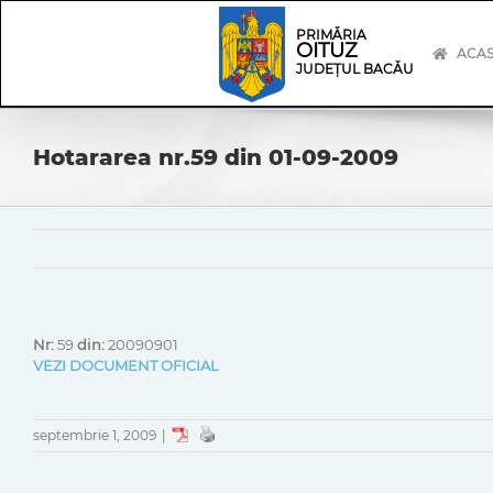
Skip
Skip
to
Navigation
PRIMĂRIA
OITUZ
content
ACA
JUDEȚUL BACĂU
Hotararea nr.59 din 01-09-2009
Nr:
59
din:
20090901
VEZI DOCUMENT OFICIAL
septembrie 1, 2009
|