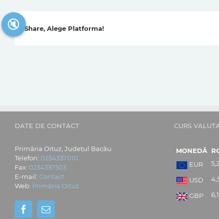
🔇
Share, Alege Platforma!
DATE DE CONTACT
CURS VALUT
Primăria Oituz, Județul Bacău
MONEDĂ
R
Telefon:
0234337010
5,
EUR
Fax:
0234337503
E-mail:
Contact
4,
USD
Web:
Primăria Oituz
6,
GBP