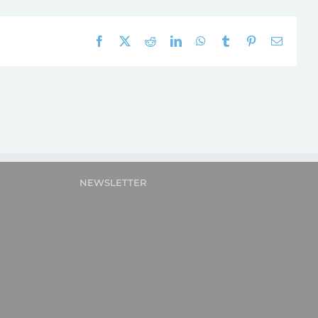
Facebook
X
Reddit
LinkedIn
WhatsApp
Tumblr
Pinterest
E-
mail:
NEWSLETTER