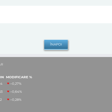
AR
ON
MODIFICARE %
24
–0,27
%
53
–0,64
%
12
–0,28
%