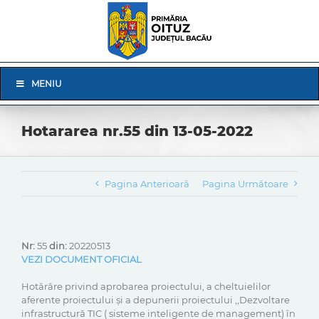
Skip
to
content
Skip
MENIU
Navigation
Hotararea nr.55 din 13-05-2022
Pagina Anterioară
Pagina Următoare
Nr:
55
din:
20220513
VEZI DOCUMENT OFICIAL
Hotărâre privind aprobarea proiectului, a cheltuielilor
aferente proiectului și a depunerii proiectului ,,Dezvoltare
infrastructură TIC ( sisteme inteligente de management) în