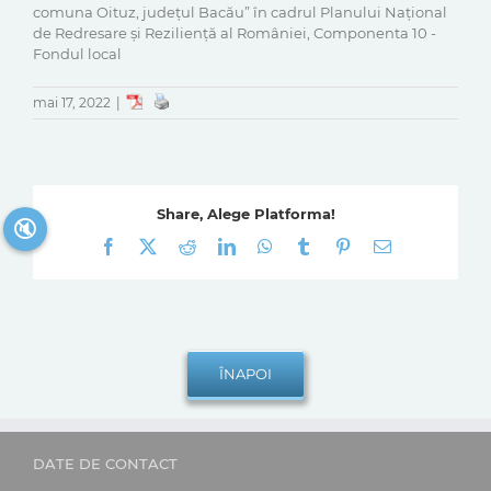
comuna Oituz, județul Bacău” în cadrul Planului Național
de Redresare și Reziliență al României, Componenta 10 -
Fondul local
mai 17, 2022
|
Share, Alege Platforma!
🔇
Facebook
X
Reddit
LinkedIn
WhatsApp
Tumblr
Pinterest
E-
mail:
DATE DE CONTACT