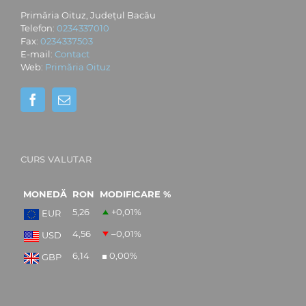
Primăria Oituz, Județul Bacău
Telefon:
0234337010
Fax:
0234337503
E-mail:
Contact
Web:
Primăria Oituz
CURS VALUTAR
MONEDĂ
RON
MODIFICARE %
5,26
+0,01
%
EUR
4,56
–0,01
%
USD
6,14
0,00
%
GBP