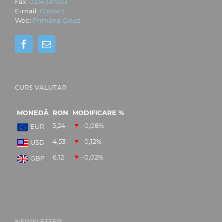
Fax:
0234337503
E-mail:
Contact
Web:
Primăria Oituz
CURS VALUTAR
MONEDĂ
RON
MODIFICARE %
5,24
–0,08
%
EUR
4,53
–0,12
%
USD
6,12
–0,02
%
GBP
NEWSLETTER