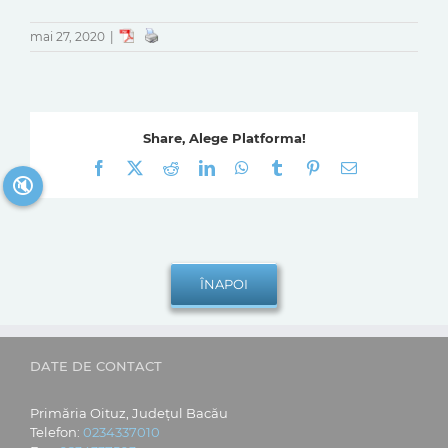
mai 27, 2020
|
Share, Alege Platforma!
Facebook
X
Reddit
LinkedIn
WhatsApp
Tumblr
Pinterest
E-
🔇
mail:
DATE DE CONTACT
Primăria Oituz, Județul Bacău
Telefon:
0234337010