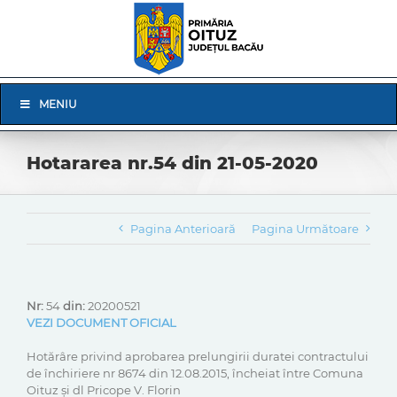
Skip
to
content
Skip
MENIU
Navigation
Hotararea nr.54 din 21-05-2020
Pagina Anterioară
Pagina Următoare
Nr:
54
din:
20200521
VEZI DOCUMENT OFICIAL
Hotărâre privind aprobarea prelungirii duratei contractului
de închiriere nr 8674 din 12.08.2015, încheiat între Comuna
Oituz și dl Pricope V. Florin