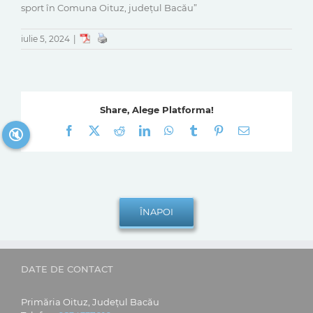
sport în Comuna Oituz, judeţul Bacău”
iulie 5, 2024
|
Share, Alege Platforma!
Facebook
X
Reddit
LinkedIn
WhatsApp
Tumblr
Pinterest
E-
🔇
mail:
DATE DE CONTACT
Primăria Oituz, Județul Bacău