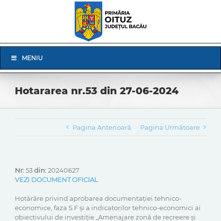
Skip
to
content
Skip
MENIU
Navigation
Hotararea nr.53 din 27-06-2024
Pagina Anterioară
Pagina Următoare
Nr:
53
din:
20240627
VEZI DOCUMENT OFICIAL
Hotărâre privind aprobarea documentației tehnico-
economice, faza S.F și a indicatorilor tehnico-economici ai
obiectivului de investiţie „Amenajare zonă de recreere şi