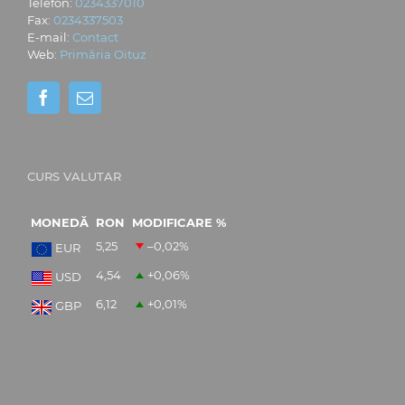
Telefon:
0234337010
Fax:
0234337503
E-mail:
Contact
Web:
Primăria Oituz
CURS VALUTAR
MONEDĂ
RON
MODIFICARE %
5,25
–0,02
%
EUR
4,54
+0,06
%
USD
6,12
+0,01
%
GBP