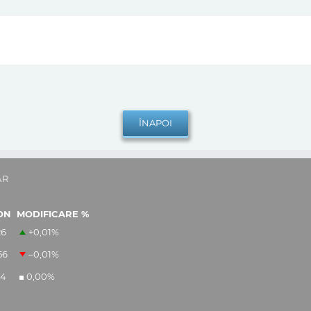
AR
ON
MODIFICARE %
26
+0,01
%
56
–0,01
%
14
0,00
%