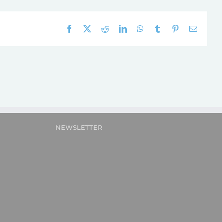
Facebook
X
Reddit
LinkedIn
WhatsApp
Tumblr
Pinterest
E-
mail:
NEWSLETTER