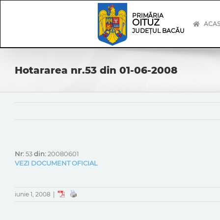
Skip
Skip
to
Navigation
PRIMĂRIA
OITUZ
content
ACA
JUDEȚUL BACĂU
Hotararea nr.53 din 01-06-2008
Nr:
53
din:
20080601
VEZI DOCUMENT OFICIAL
iunie 1, 2008
|