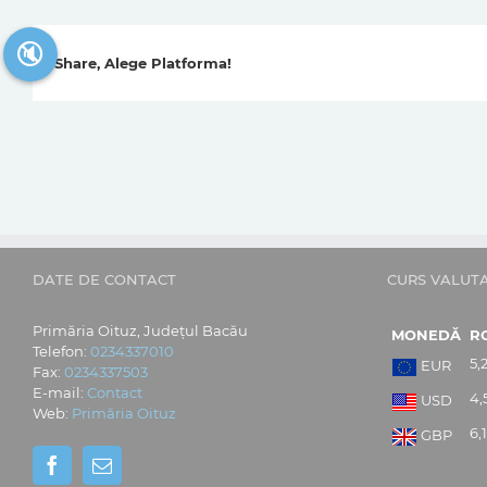
🔇
Share, Alege Platforma!
DATE DE CONTACT
CURS VALUT
Primăria Oituz, Județul Bacău
MONEDĂ
R
Telefon:
0234337010
5,
EUR
Fax:
0234337503
E-mail:
Contact
4,
USD
Web:
Primăria Oituz
6,
GBP