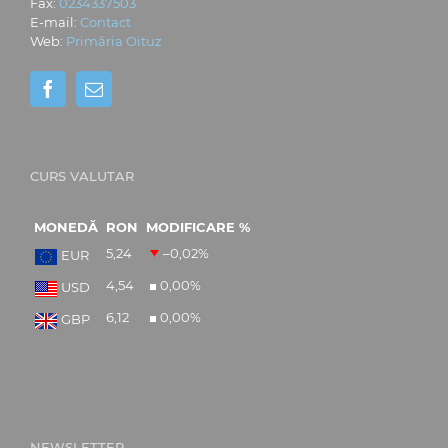
Fax:
0234337503
E-mail:
Contact
Web:
Primăria Oituz
CURS VALUTAR
MONEDĂ
RON
MODIFICARE %
5,24
–0,02
%
EUR
4,54
0,00
%
USD
6,12
0,00
%
GBP
NEWSLETTER