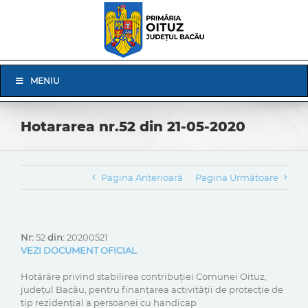
Skip
to
content
Skip
MENIU
Navigation
Hotararea nr.52 din 21-05-2020
Pagina Anterioară
Pagina Următoare
Nr:
52
din:
20200521
VEZI DOCUMENT OFICIAL
Hotărâre privind stabilirea contribuției Comunei Oituz,
județul Bacău, pentru finanțarea activității de protecție de
tip rezidențial a persoanei cu handicap