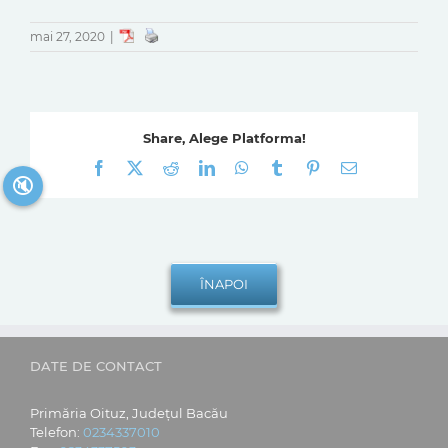
mai 27, 2020
|
Share, Alege Platforma!
Facebook
X
Reddit
LinkedIn
WhatsApp
Tumblr
Pinterest
E-
🔇
mail:
DATE DE CONTACT
Primăria Oituz, Județul Bacău
Telefon:
0234337010