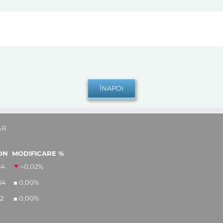
AR
ON
MODIFICARE %
24
–0,02
%
54
0,00
%
12
0,00
%