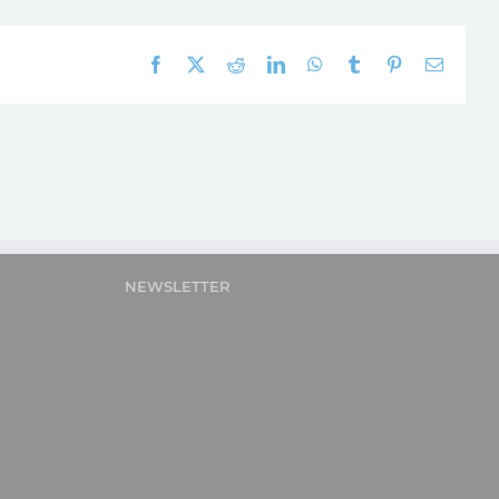
Facebook
X
Reddit
LinkedIn
WhatsApp
Tumblr
Pinterest
E-
mail:
NEWSLETTER