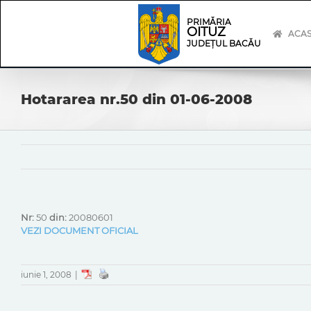
Skip
Skip
to
Navigation
PRIMĂRIA
OITUZ
content
ACA
JUDEȚUL BACĂU
Hotararea nr.50 din 01-06-2008
Nr:
50
din:
20080601
VEZI DOCUMENT OFICIAL
iunie 1, 2008
|