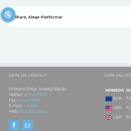
🔇
Share, Alege Platforma!
DATE DE CONTACT
CURS VALUT
Primăria Oituz, Județul Bacău
MONEDĂ
R
Telefon:
0234337010
5,
EUR
Fax:
0234337503
E-mail:
Contact
4,
USD
Web:
Primăria Oituz
6,
GBP