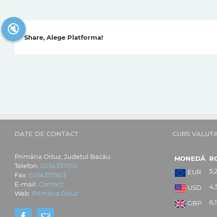
🔇
Share, Alege Platforma!
DATE DE CONTACT
CURS VALUT
Primăria Oituz, Județul Bacău
MONEDĂ
R
Telefon:
0234337010
5,
EUR
Fax:
0234337503
E-mail:
Contact
4,
USD
Web:
Primăria Oituz
6,
GBP