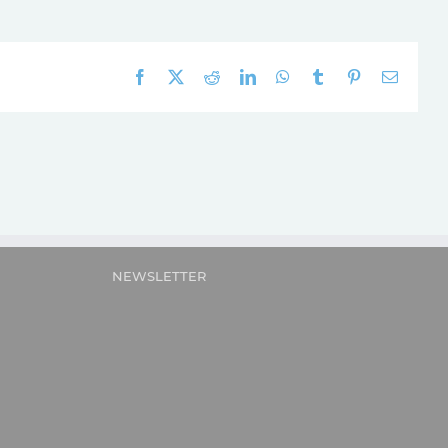
Facebook
X
Reddit
LinkedIn
WhatsApp
Tumblr
Pinterest
E-
mail:
NEWSLETTER