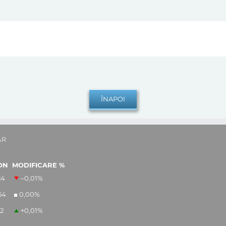
AR
ON
MODIFICARE %
24
–0,01
%
54
0,00
%
12
+0,01
%