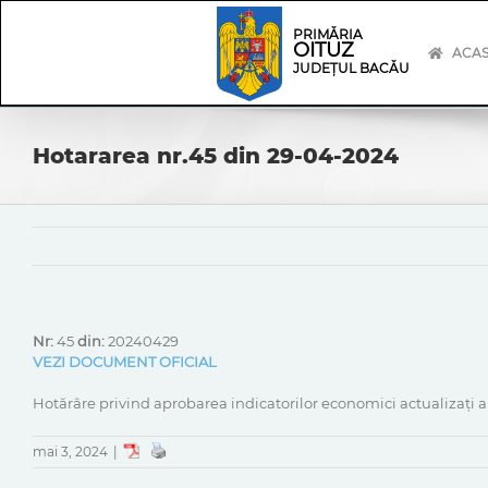
Skip
Skip
to
Navigation
PRIMĂRIA
OITUZ
content
ACA
JUDEȚUL BACĂU
Hotararea nr.45 din 29-04-2024
Nr:
45
din:
20240429
VEZI DOCUMENT OFICIAL
Hotărâre privind aprobarea indicatorilor economici actualizați ai
mai 3, 2024
|