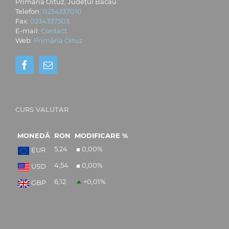
Primăria Oituz, Județul Bacău
Telefon:
0234337010
Fax:
0234337503
E-mail:
Contact
Web:
Primăria Oituz
CURS VALUTAR
MONEDĂ
RON
MODIFICARE %
5,24
0,00
%
EUR
4,54
0,00
%
USD
6,12
+0,01
%
GBP