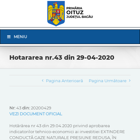
Skip
to
content
Skip
MENIU
Navigation
Hotararea nr.43 din 29-04-2020
Pagina Anterioară
Pagina Următoare
Nr:
43
din:
20200429
VEZI DOCUMENT OFICIAL
Hotărârea nr 43 din 29.04.2020 privind aprobarea
indicatorilor tehnico-economici ai investitiei EXTINDERE
CONDUCTĂ GAZE NATURALE PRESIUNE REDUSA, ÎN