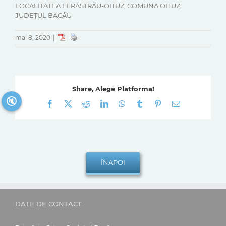
LOCALITATEA FERĂSTRĂU-OITUZ, COMUNA OITUZ,
JUDEȚUL BACĂU
mai 8, 2020
|
Share, Alege Platforma!
🔇
Facebook
X
Reddit
LinkedIn
WhatsApp
Tumblr
Pinterest
E-
mail:
DATE DE CONTACT