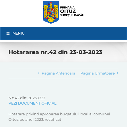
Skip
to
content
Skip
MENIU
Navigation
Hotararea nr.42 din 23-03-2023
Pagina Anterioară
Pagina Următoare
Nr:
42
din:
20230323
VEZI DOCUMENT OFICIAL
Hotărâre privind aprobarea bugetului local al comunei
Oituz pe anul 2023, rectificat