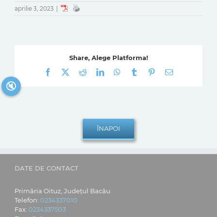
aprilie 3, 2023
|
Share, Alege Platforma!
Facebook
X
Reddit
LinkedIn
WhatsApp
Tumblr
Pinterest
E-
mail:
🔇
DATE DE CONTACT
Primăria Oituz, Județul Bacău
Telefon:
0234337010
Fax:
0234337503