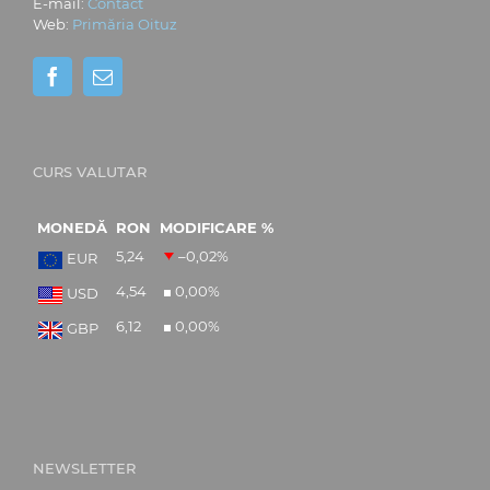
E-mail:
Contact
Web:
Primăria Oituz
CURS VALUTAR
MONEDĂ
RON
MODIFICARE %
5,24
–0,02
%
EUR
4,54
0,00
%
USD
6,12
0,00
%
GBP
NEWSLETTER