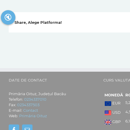
🔇
Share, Alege Platforma!
DATE DE CONTACT
CURS VALUT
Primăria Oituz, Județul Bacău
MONEDĂ
R
Telefon:
0234337010
5,
EUR
Fax:
0234337503
E-mail:
Contact
4,
USD
Web:
Primăria Oituz
6,
GBP