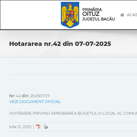
Skip
Skip
to
Navigation
PRIMĂRIA
OITUZ
content
ACA
JUDEȚUL BACĂU
Hotararea nr.42 din 07-07-2025
Nr:
42
din:
20250707
VEZI DOCUMENT OFICIAL
HOTĂRÂRE PRIVIND APROBAREA BUGETULUI LOCAL AL COMUNEI
iulie 15, 2025
|