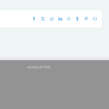
Facebook
X
Reddit
LinkedIn
WhatsApp
Tumblr
Pinterest
E-
mail:
NEWSLETTER