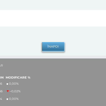
AR
ON
MODIFICARE %
26
0,00
%
56
–0,02
%
14
0,00
%