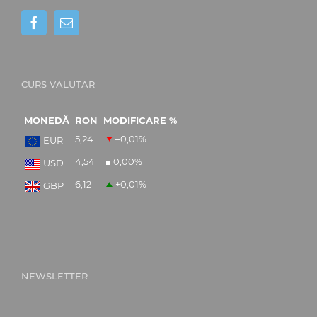
CURS VALUTAR
MONEDĂ
RON
MODIFICARE %
5,24
–0,01
%
EUR
4,54
0,00
%
USD
6,12
+0,01
%
GBP
NEWSLETTER