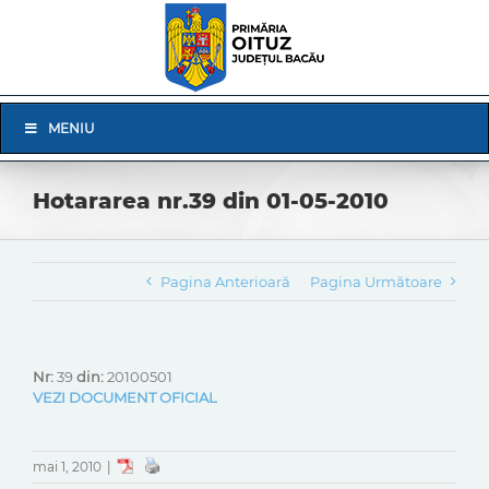
Skip
to
content
Skip
MENIU
Navigation
Hotararea nr.39 din 01-05-2010
Pagina Anterioară
Pagina Următoare
Nr:
39
din:
20100501
VEZI DOCUMENT OFICIAL
mai 1, 2010
|