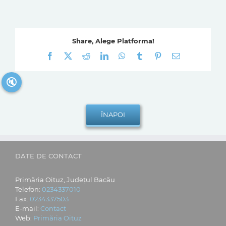
Share, Alege Platforma!
Facebook
X
Reddit
LinkedIn
WhatsApp
Tumblr
Pinterest
E-
mail:
🔇
DATE DE CONTACT
Primăria Oituz, Județul Bacău
Telefon:
0234337010
Fax:
0234337503
E-mail:
Contact
Web:
Primăria Oituz