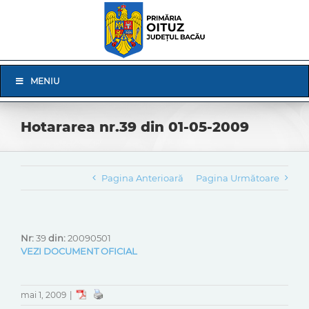
Skip
to
content
Skip
MENIU
Navigation
Hotararea nr.39 din 01-05-2009
Pagina Anterioară
Pagina Următoare
Nr:
39
din:
20090501
VEZI DOCUMENT OFICIAL
mai 1, 2009
|