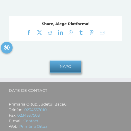
Share, Alege Platforma!
Facebook
X
Reddit
LinkedIn
WhatsApp
Tumblr
Pinterest
E-
mail:
🔇
DATE DE CONTACT
Primăria Oituz, Județul Bacău
Telefon:
0234337010
Fax:
0234337503
E-mail:
Contact
Web:
Primăria Oituz