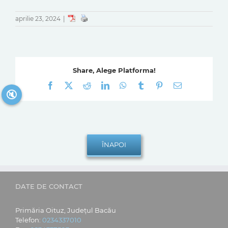
aprilie 23, 2024
|
Share, Alege Platforma!
Facebook
X
Reddit
LinkedIn
WhatsApp
Tumblr
Pinterest
E-
🔇
mail:
DATE DE CONTACT
Primăria Oituz, Județul Bacău
Telefon:
0234337010