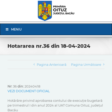
Skip
to
content
Skip
MENIU
Navigation
Hotararea nr.36 din 18-04-2024
Pagina Anterioară
Pagina Următoare
Nr:
36
din:
20240418
VEZI DOCUMENT OFICIAL
Hotărâre privind aprobarea contului de execuție bugetară
pe trimestrul I din anul 2024 al UAT Comuna Oituz, județul
Bacău