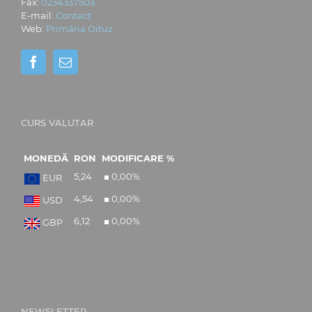
Fax:
0234337503
E-mail:
Contact
Web:
Primăria Oituz
CURS VALUTAR
MONEDĂ
RON
MODIFICARE %
5,24
0,00
%
EUR
4,54
0,00
%
USD
6,12
0,00
%
GBP
NEWSLETTER