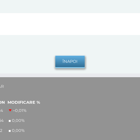
AR
ON
MODIFICARE %
24
–0,01
%
54
0,00
%
12
0,00
%