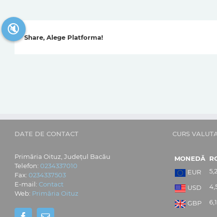
🔇
Share, Alege Platforma!
DATE DE CONTACT
CURS VALUT
Primăria Oituz, Județul Bacău
MONEDĂ
R
Telefon:
0234337010
5,
EUR
Fax:
0234337503
E-mail:
Contact
4,
USD
Web:
Primăria Oituz
6,
GBP