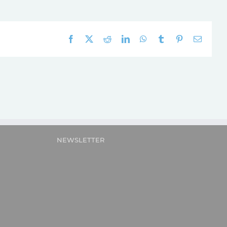
Facebook
X
Reddit
LinkedIn
WhatsApp
Tumblr
Pinterest
E-
mail:
NEWSLETTER