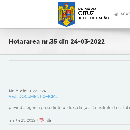
Skip
Skip
to
Navigation
PRIMĂRIA
OITUZ
content
ACA
JUDEȚUL BACĂU
Hotararea nr.35 din 24-03-2022
Nr:
35
din:
20220324
VEZI DOCUMENT OFICIAL
privind alegerea președintelui de ședință al Consiliului Local al
martie 29, 2022
|