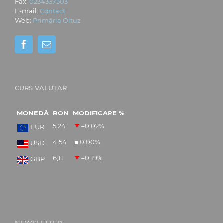
Fax:
0234337503
E-mail:
Contact
Web:
Primăria Oituz
CURS VALUTAR
MONEDĂ
RON
MODIFICARE %
5,24
–0,02
%
EUR
4,54
0,00
%
USD
6,11
–0,19
%
GBP
NEWSLETTER