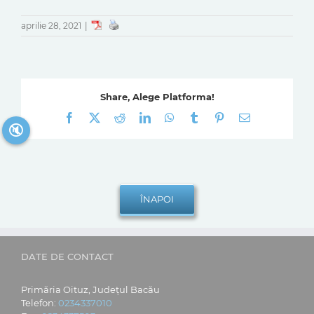
aprilie 28, 2021
|
Share, Alege Platforma!
Facebook
X
Reddit
LinkedIn
WhatsApp
Tumblr
Pinterest
E-
🔇
mail:
DATE DE CONTACT
Primăria Oituz, Județul Bacău
Telefon:
0234337010