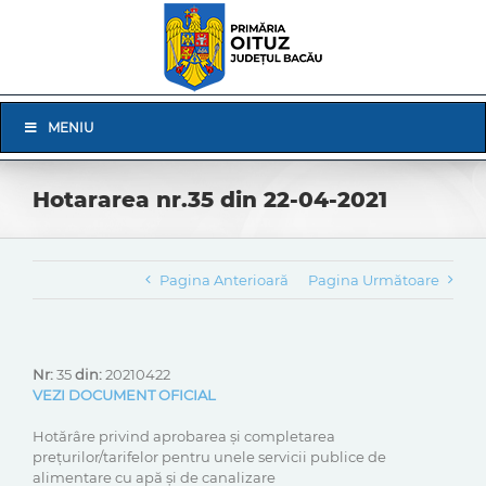
Skip
to
content
Skip
MENIU
Navigation
Hotararea nr.35 din 22-04-2021
Pagina Anterioară
Pagina Următoare
Nr:
35
din:
20210422
VEZI DOCUMENT OFICIAL
Hotărâre privind aprobarea și completarea
prețurilor/tarifelor pentru unele servicii publice de
alimentare cu apă și de canalizare