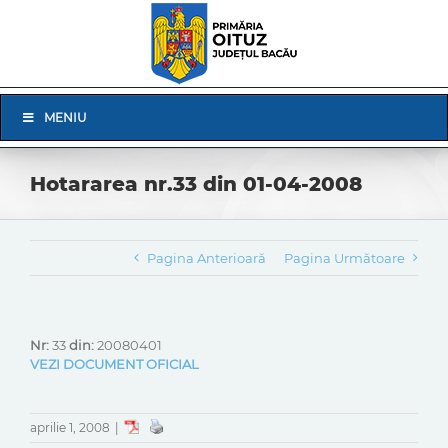
Skip
to
content
Skip
MENIU
Navigation
Hotararea nr.33 din 01-04-2008
Pagina Anterioară
Pagina Următoare
Nr:
33
din:
20080401
VEZI DOCUMENT OFICIAL
aprilie 1, 2008
|