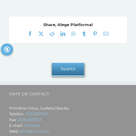
Share, Alege Platforma!
Facebook
X
Reddit
LinkedIn
WhatsApp
Tumblr
Pinterest
E-
mail:
🔇
DATE DE CONTACT
Primăria Oituz, Județul Bacău
Telefon:
0234337010
Fax:
0234337503
E-mail:
Contact
Web:
Primăria Oituz