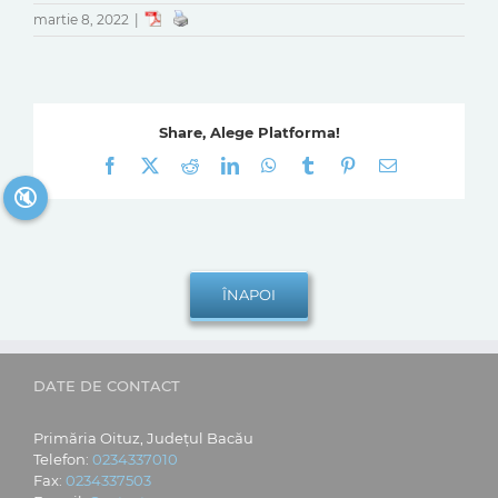
martie 8, 2022
|
Share, Alege Platforma!
Facebook
X
Reddit
LinkedIn
WhatsApp
Tumblr
Pinterest
E-
mail:
🔇
DATE DE CONTACT
Primăria Oituz, Județul Bacău
Telefon:
0234337010
Fax:
0234337503