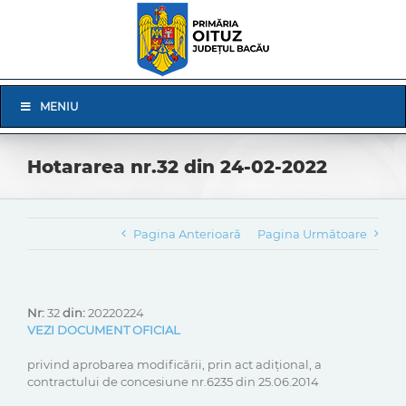
Skip
to
content
Skip
MENIU
Navigation
Hotararea nr.32 din 24-02-2022
Pagina Anterioară
Pagina Următoare
Nr:
32
din:
20220224
VEZI DOCUMENT OFICIAL
privind aprobarea modificării, prin act adițional, a
contractului de concesiune nr.6235 din 25.06.2014