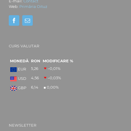
E-mail:
Contact
Web:
Primăria Oituz
CURS VALUTAR
MONEDĂ
RON
MODIFICARE %
5,26
–0,01
%
EUR
4,56
–0,03
%
USD
6,14
0,00
%
GBP
NEWSLETTER