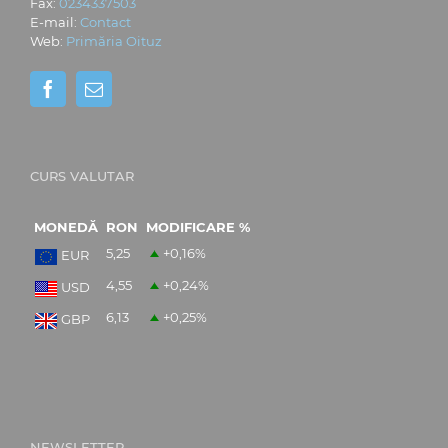
Fax:
0234337503
E-mail:
Contact
Web:
Primăria Oituz
CURS VALUTAR
MONEDĂ
RON
MODIFICARE %
5,25
+0,16
%
EUR
4,55
+0,24
%
USD
6,13
+0,25
%
GBP
NEWSLETTER