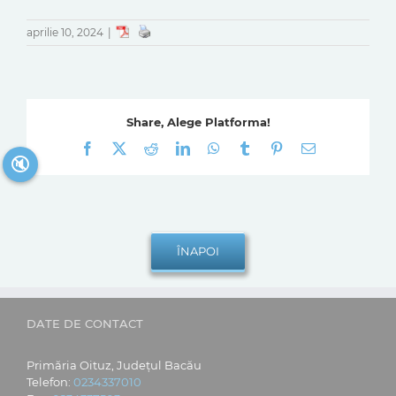
aprilie 10, 2024
|
Share, Alege Platforma!
Facebook
X
Reddit
LinkedIn
WhatsApp
Tumblr
Pinterest
E-
🔇
mail:
DATE DE CONTACT
Primăria Oituz, Județul Bacău
Telefon:
0234337010