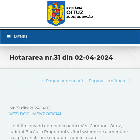
Skip
to
content
Skip
MENIU
Navigation
Hotararea nr.31 din 02-04-2024
Pagina Anterioară
Pagina Următoare
Nr:
31
din:
20240402
VEZI DOCUMENT OFICIAL
Hotărâre privind aprobarea participării Comunei Oituz,
județul Bacău la Programul vizând sisteme de alimentare
cu apă, canalizare și epurare a apelor uzate