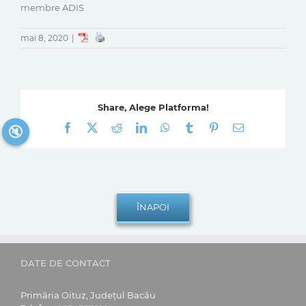
membre ADIS
mai 8, 2020
|
Share, Alege Platforma!
Facebook
X
Reddit
LinkedIn
WhatsApp
Tumblr
Pinterest
E-
🔇
mail:
DATE DE CONTACT
Primăria Oituz, Județul Bacău