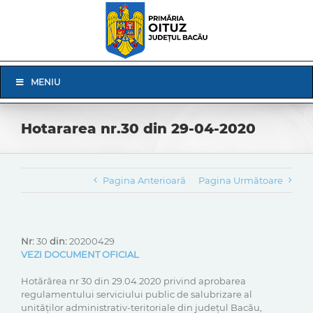
Skip
to
content
Skip
MENIU
Navigation
Hotararea nr.30 din 29-04-2020
Pagina Anterioară
Pagina Următoare
Nr:
30
din:
20200429
VEZI DOCUMENT OFICIAL
Hotărârea nr 30 din 29.04.2020 privind aprobarea
regulamentului serviciului public de salubrizare al
unităților administrativ-teritoriale din județul Bacău,