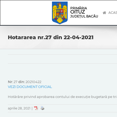
Skip
Skip
to
Navigation
PRIMĂRIA
OITUZ
content
ACA
JUDEȚUL BACĂU
Hotararea nr.27 din 22-04-2021
Nr:
27
din:
20210422
VEZI DOCUMENT OFICIAL
Hotărâre privind aprobarea contului de execuție bugetară pe tri
aprilie 28, 2021
|