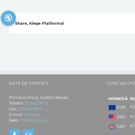
🔇
Share, Alege Platforma!
DATE DE CONTACT
CURS VALUT
Primăria Oituz, Județul Bacău
MONEDĂ
R
Telefon:
0234337010
5,
EUR
Fax:
0234337503
E-mail:
Contact
4,
USD
Web:
Primăria Oituz
6,
GBP