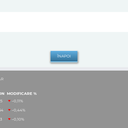
AR
ON
MODIFICARE %
25
–0,11
%
54
–0,44
%
13
–0,10
%