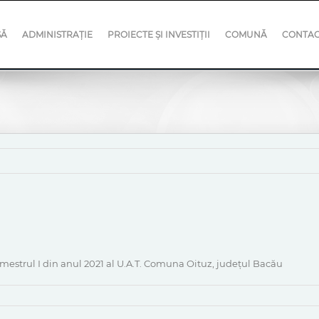
SĂ
ADMINISTRAȚIE
PROIECTE ȘI INVESTIȚII
COMUNĂ
CONTA
mestrul I din anul 2021 al U.A.T. Comuna Oituz, județul Bacău