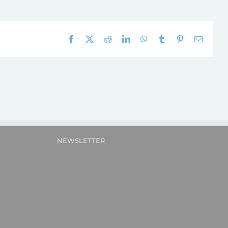
Facebook
X
Reddit
LinkedIn
WhatsApp
Tumblr
Pinterest
E-
mail:
NEWSLETTER