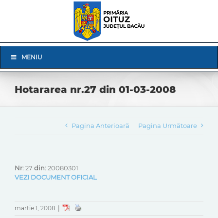
Skip
to
content
Skip
MENIU
Navigation
Hotararea nr.27 din 01-03-2008
Pagina Anterioară
Pagina Următoare
Nr:
27
din:
20080301
VEZI DOCUMENT OFICIAL
martie 1, 2008
|