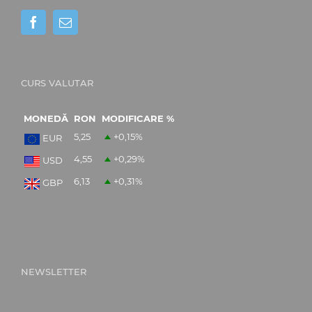
CURS VALUTAR
MONEDĂ
RON
MODIFICARE %
5,25
+0,15
%
EUR
4,55
+0,29
%
USD
6,13
+0,31
%
GBP
NEWSLETTER