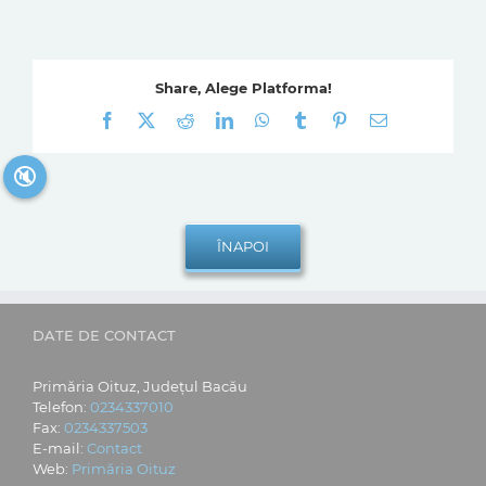
Share, Alege Platforma!
Facebook
X
Reddit
LinkedIn
WhatsApp
Tumblr
Pinterest
E-
mail:
🔇
DATE DE CONTACT
Primăria Oituz, Județul Bacău
Telefon:
0234337010
Fax:
0234337503
E-mail:
Contact
Web:
Primăria Oituz