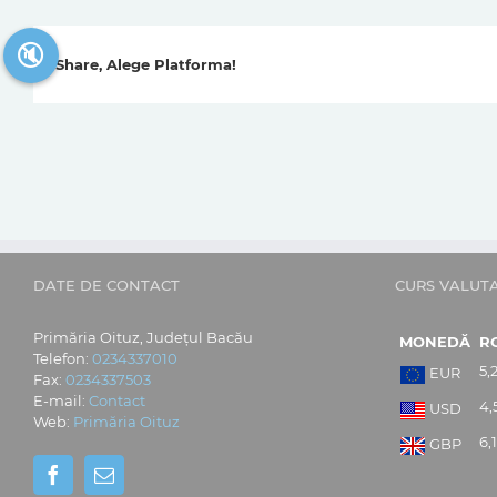
🔇
Share, Alege Platforma!
DATE DE CONTACT
CURS VALUT
Primăria Oituz, Județul Bacău
MONEDĂ
R
Telefon:
0234337010
5,
EUR
Fax:
0234337503
E-mail:
Contact
4,
USD
Web:
Primăria Oituz
6,
GBP