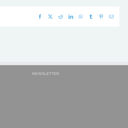
Facebook
X
Reddit
LinkedIn
WhatsApp
Tumblr
Pinterest
E-
mail:
NEWSLETTER