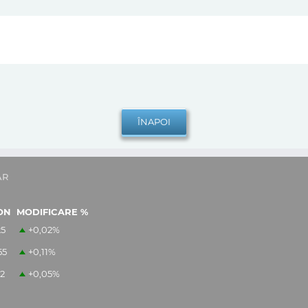
AR
ON
MODIFICARE %
25
+0,02
%
55
+0,11
%
12
+0,05
%