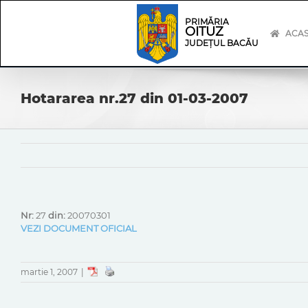
Skip
Skip
to
Navigation
PRIMĂRIA
OITUZ
content
ACA
JUDEȚUL BACĂU
Hotararea nr.27 din 01-03-2007
Nr:
27
din:
20070301
VEZI DOCUMENT OFICIAL
martie 1, 2007
|