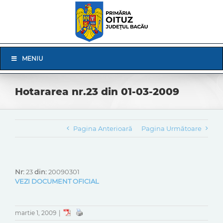
Skip
to
content
Skip
MENIU
Navigation
Hotararea nr.23 din 01-03-2009
Pagina Anterioară
Pagina Următoare
Nr:
23
din:
20090301
VEZI DOCUMENT OFICIAL
martie 1, 2009
|