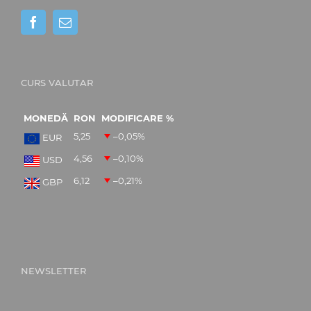
CURS VALUTAR
MONEDĂ
RON
MODIFICARE %
5,25
–0,05
%
EUR
4,56
–0,10
%
USD
6,12
–0,21
%
GBP
NEWSLETTER