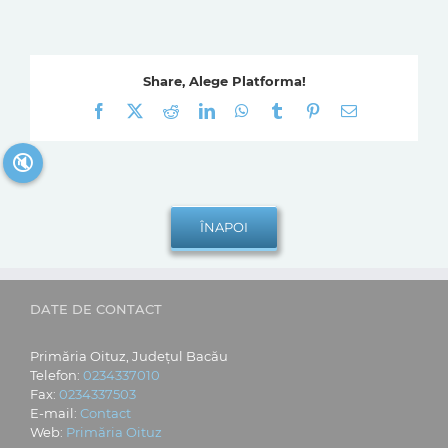
Share, Alege Platforma!
Facebook
X
Reddit
LinkedIn
WhatsApp
Tumblr
Pinterest
E-
mail:
🔇
DATE DE CONTACT
Primăria Oituz, Județul Bacău
Telefon:
0234337010
Fax:
0234337503
E-mail:
Contact
Web:
Primăria Oituz