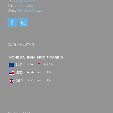
Fax:
0234337503
E-mail:
Contact
Web:
Primăria Oituz
CURS VALUTAR
MONEDĂ
RON
MODIFICARE %
5,24
–0,02
%
EUR
4,54
0,00
%
USD
6,12
0,00
%
GBP
NEWSLETTER