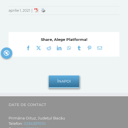
aprilie 1, 2021
|
Share, Alege Platforma!
Facebook
X
Reddit
LinkedIn
WhatsApp
Tumblr
Pinterest
E-
🔇
mail:
DATE DE CONTACT
Primăria Oituz, Județul Bacău
Telefon:
0234337010