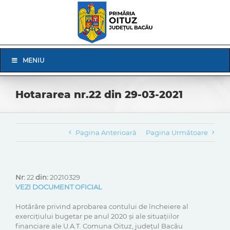
Skip
to
content
Skip
MENIU
Navigation
Hotararea nr.22 din 29-03-2021
Pagina Anterioară
Pagina Următoare
Nr:
22
din:
20210329
VEZI DOCUMENT OFICIAL
Hotărâre privind aprobarea contului de încheiere al
exercițiului bugetar pe anul 2020 și ale situațiilor
financiare ale U.A.T. Comuna Oituz, județul Bacău