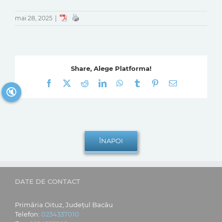
mai 28, 2025
|
Share, Alege Platforma!
Facebook
X
Reddit
LinkedIn
WhatsApp
Tumblr
Pinterest
E-
🔇
mail:
DATE DE CONTACT
Primăria Oituz, Județul Bacău
Telefon:
0234337010