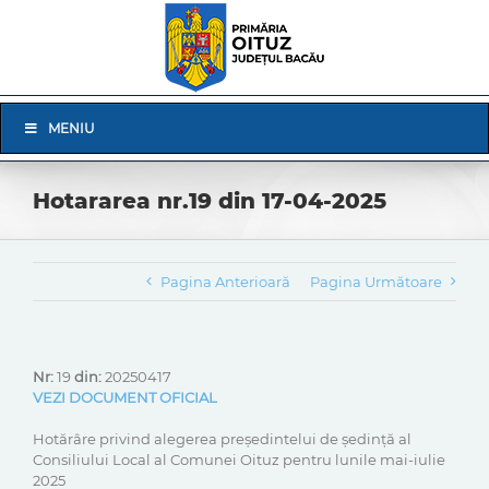
Skip
to
content
Skip
MENIU
Navigation
Hotararea nr.19 din 17-04-2025
Pagina Anterioară
Pagina Următoare
Nr:
19
din:
20250417
VEZI DOCUMENT OFICIAL
Hotărâre privind alegerea președintelui de ședință al
Consiliului Local al Comunei Oituz pentru lunile mai-iulie
2025