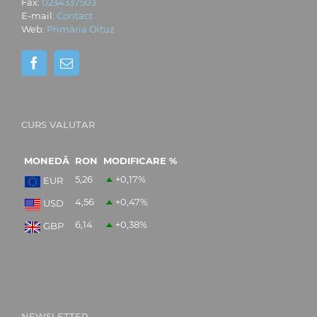
Fax:
0234337503
E-mail:
Contact
Web:
Primăria Oituz
CURS VALUTAR
MONEDĂ
RON
MODIFICARE %
5,26
+0,17
%
EUR
4,56
+0,47
%
USD
6,14
+0,38
%
GBP
NEWSLETTER