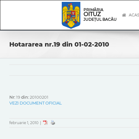
Skip
Skip
to
Navigation
PRIMĂRIA
OITUZ
content
ACA
JUDEȚUL BACĂU
Hotararea nr.19 din 01-02-2010
Nr:
19
din:
20100201
VEZI DOCUMENT OFICIAL
februarie 1, 2010
|