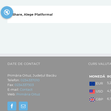
🔇
Share, Alege Platforma!
DATE DE CONTACT
CURS VALUT
Primăria Oituz, Județul Bacău
MONEDĂ
R
Telefon:
0234337010
5,
EUR
Fax:
0234337503
E-mail:
Contact
4,
USD
Web:
Primăria Oituz
6,
GBP