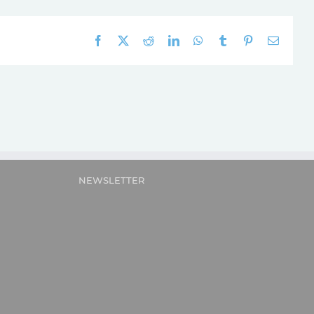
Facebook
X
Reddit
LinkedIn
WhatsApp
Tumblr
Pinterest
E-
mail:
NEWSLETTER