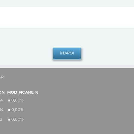
AR
ON
MODIFICARE %
24
0,00
%
54
0,00
%
12
0,00
%