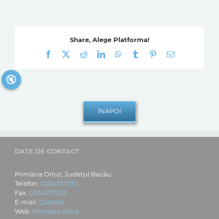
Share, Alege Platforma!
Facebook
X
Reddit
LinkedIn
WhatsApp
Tumblr
Pinterest
E-
mail:
🔇
DATE DE CONTACT
Primăria Oituz, Județul Bacău
Telefon:
0234337010
Fax:
0234337503
E-mail:
Contact
Web:
Primăria Oituz