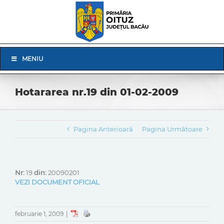
Skip
to
content
Skip
MENIU
Navigation
Hotararea nr.19 din 01-02-2009
Pagina Anterioară
Pagina Următoare
Nr:
19
din:
20090201
VEZI DOCUMENT OFICIAL
februarie 1, 2009
|