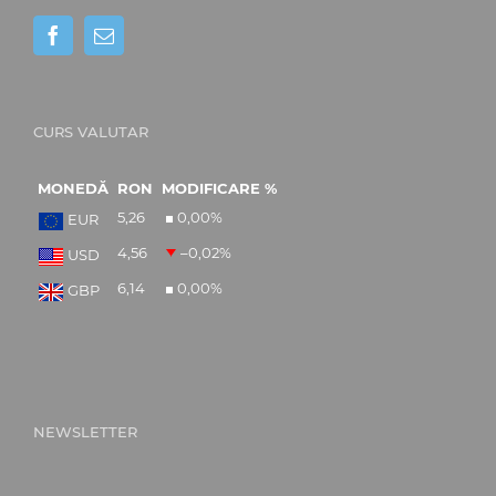
CURS VALUTAR
MONEDĂ
RON
MODIFICARE %
5,26
0,00
%
EUR
4,56
–0,02
%
USD
6,14
0,00
%
GBP
NEWSLETTER