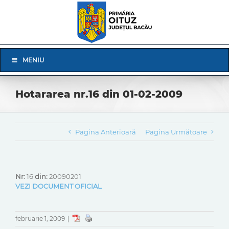
Skip
to
content
Skip
MENIU
Navigation
Hotararea nr.16 din 01-02-2009
Pagina Anterioară
Pagina Următoare
Nr:
16
din:
20090201
VEZI DOCUMENT OFICIAL
februarie 1, 2009
|