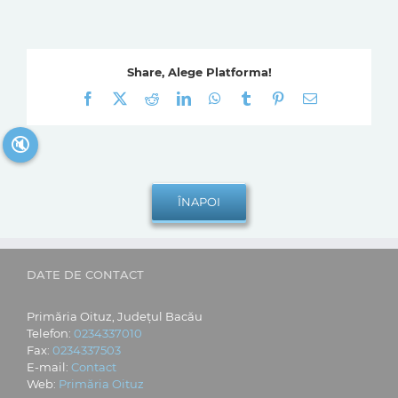
Share, Alege Platforma!
Facebook
X
Reddit
LinkedIn
WhatsApp
Tumblr
Pinterest
E-
mail:
🔇
DATE DE CONTACT
Primăria Oituz, Județul Bacău
Telefon:
0234337010
Fax:
0234337503
E-mail:
Contact
Web:
Primăria Oituz