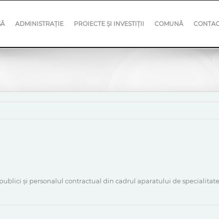
SĂ
ADMINISTRAȚIE
PROIECTE ȘI INVESTIȚII
COMUNĂ
CONTA
i publici și personalul contractual din cadrul aparatului de specialit