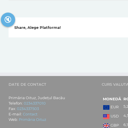
🔇
Share, Alege Platforma!
DATE DE CONTACT
CURS VALUT
Primăria Oituz, Județul Bacău
MONEDĂ
R
Telefon:
0234337010
5,
EUR
Fax:
0234337503
E-mail:
Contact
4,
USD
Web:
Primăria Oituz
6,
GBP