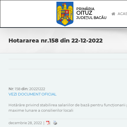
Skip
Skip
to
Navigation
PRIMĂRIA
OITUZ
content
ACA
JUDEȚUL BACĂU
Hotararea nr.158 din 22-12-2022
Nr:
158
din:
20221222
VEZI DOCUMENT OFICIAL
Hotărâre privind stabilirea salariilor de bază pentru funcționari
maxime lunare a consilierilor locali
decembrie 28, 2022
|