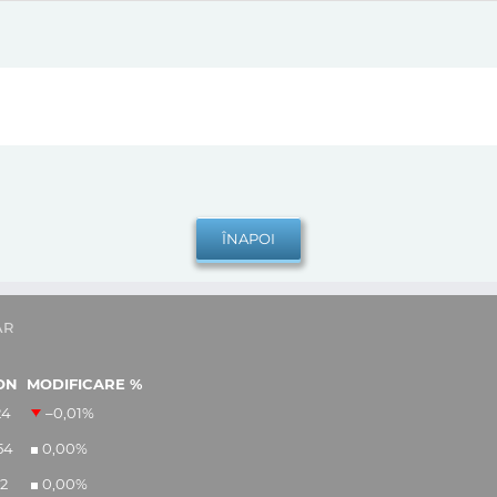
AR
ON
MODIFICARE %
24
–0,01
%
54
0,00
%
12
0,00
%