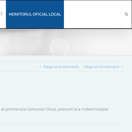
CT
MONITORUL OFICIAL LOCAL
Pagina Anterioară
Pagina Următoare
ate al primarului comunei Oituz, precum și a indemnizației