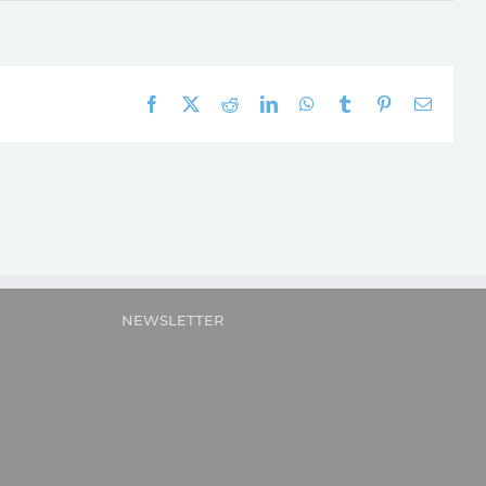
Facebook
X
Reddit
LinkedIn
WhatsApp
Tumblr
Pinterest
E-
mail:
NEWSLETTER