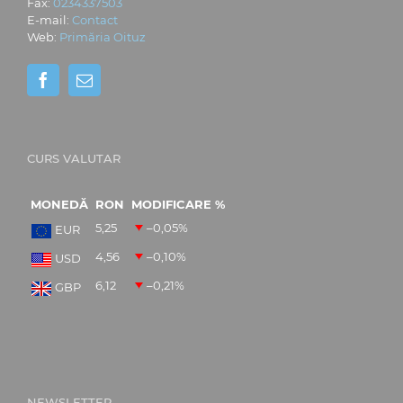
Fax:
0234337503
E-mail:
Contact
Web:
Primăria Oituz
CURS VALUTAR
MONEDĂ
RON
MODIFICARE %
5,25
–0,05
%
EUR
4,56
–0,10
%
USD
6,12
–0,21
%
GBP
NEWSLETTER