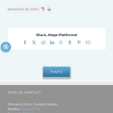
decembrie 28, 2023
|
Share, Alege Platforma!
Facebook
X
Reddit
LinkedIn
WhatsApp
Tumblr
Pinterest
E-
🔇
mail:
DATE DE CONTACT
Primăria Oituz, Județul Bacău
Telefon:
0234337010