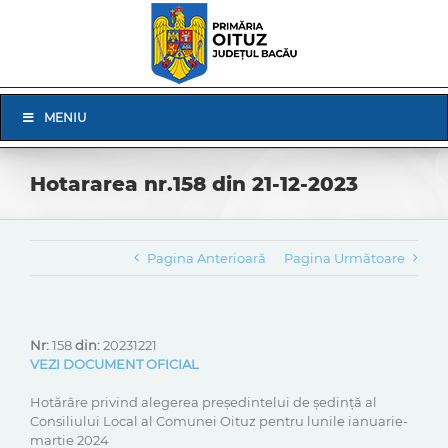
Skip
to
content
Skip
MENIU
Navigation
Hotararea nr.158 din 21-12-2023
Pagina Anterioară
Pagina Următoare
Nr:
158
din:
20231221
VEZI DOCUMENT OFICIAL
Hotărâre privind alegerea președintelui de ședință al
Consiliului Local al Comunei Oituz pentru lunile ianuarie-
martie 2024