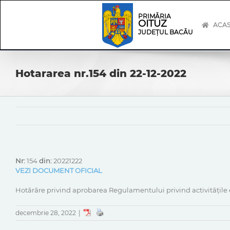
Skip
Skip
to
Navigation
PRIMĂRIA
OITUZ
content
ACA
JUDEȚUL BACĂU
Hotararea nr.154 din 22-12-2022
Nr:
154
din:
20221222
VEZI DOCUMENT OFICIAL
Hotărâre privind aprobarea Regulamentului privind activitățile
decembrie 28, 2022
|