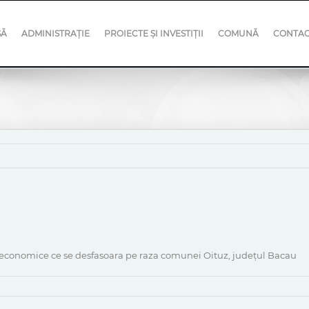
SĂ
ADMINISTRAȚIE
PROIECTE ȘI INVESTIȚII
COMUNĂ
CONTA
 economice ce se desfasoara pe raza comunei Oituz, județul Bacau