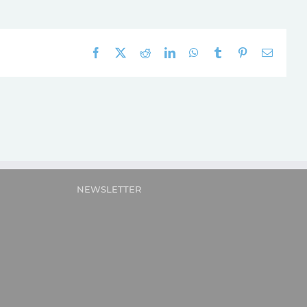
Facebook
X
Reddit
LinkedIn
WhatsApp
Tumblr
Pinterest
E-
mail:
NEWSLETTER