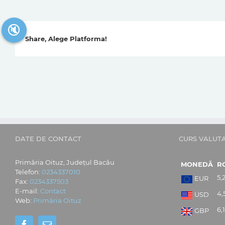
🔇
Share, Alege Platforma!
DATE DE CONTACT
CURS VALUT
Primăria Oituz, Județul Bacău
MONEDĂ
R
Telefon:
0234337010
5,
EUR
Fax:
0234337503
E-mail:
Contact
4,
USD
Web:
Primăria Oituz
6,
GBP