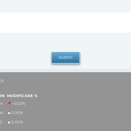
AR
ON
MODIFICARE %
24
–0,02
%
54
0,00
%
12
0,00
%