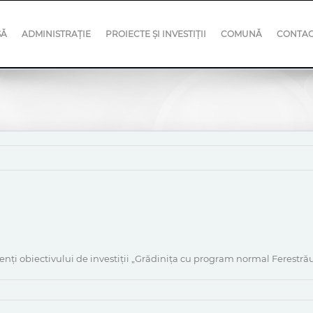
SĂ
ADMINISTRAȚIE
PROIECTE ȘI INVESTIȚII
COMUNĂ
CONTA
nți obiectivului de investiții „Grădinița cu program normal Ferestră