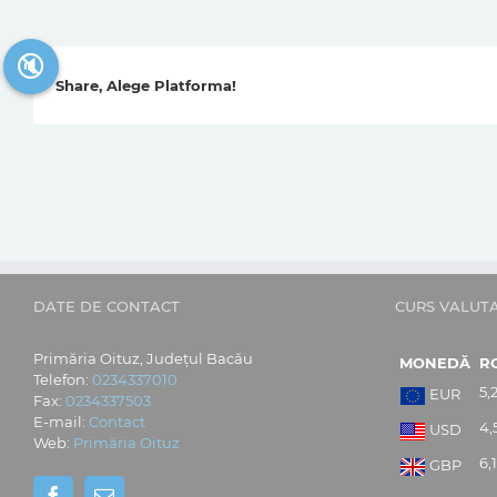
🔇
Share, Alege Platforma!
DATE DE CONTACT
CURS VALUT
Primăria Oituz, Județul Bacău
MONEDĂ
R
Telefon:
0234337010
5,
EUR
Fax:
0234337503
E-mail:
Contact
4,
USD
Web:
Primăria Oituz
6,
GBP