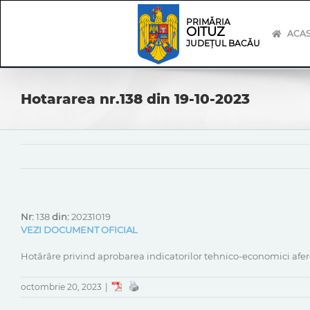
Skip
Skip
to
Navigation
PRIMĂRIA
OITUZ
content
ACA
JUDEȚUL BACĂU
Hotararea nr.138 din 19-10-2023
Nr:
138
din:
20231019
VEZI DOCUMENT OFICIAL
Hotărâre privind aprobarea indicatorilor tehnico-economici afere
octombrie 20, 2023
|