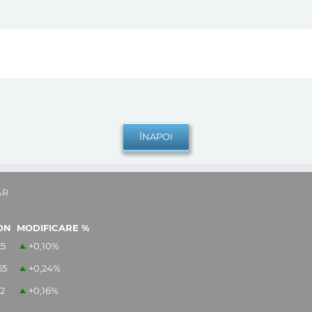
AR
ON
MODIFICARE %
25
+0,10
%
55
+0,24
%
12
+0,16
%