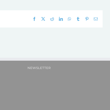
Facebook
X
Reddit
LinkedIn
WhatsApp
Tumblr
Pinterest
E-
mail:
NEWSLETTER